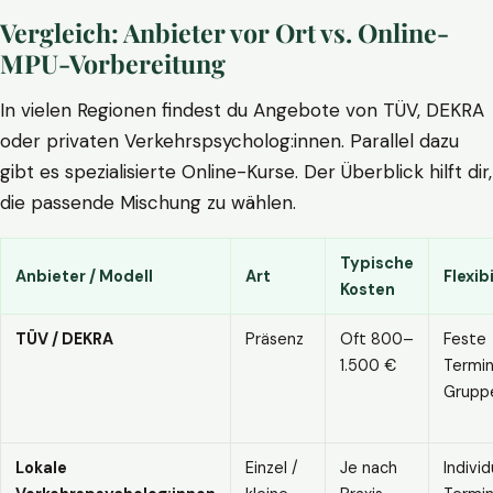
Vergleich: Anbieter vor Ort vs. Online-
MPU-Vorbereitung
In vielen Regionen findest du Angebote von TÜV, DEKRA
oder privaten Verkehrspsycholog:innen. Parallel dazu
gibt es spezialisierte Online-Kurse. Der Überblick hilft dir,
die passende Mischung zu wählen.
Typische
Anbieter / Modell
Art
Flexibi
Kosten
TÜV / DEKRA
Präsenz
Oft 800–
Feste
1.500 €
Termin
Grupp
Lokale
Einzel /
Je nach
Individ