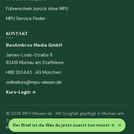
Führerschein zurück ohne MPU
MPU Service Finder
KONTAKT
BenAmbros Media GmbH
James-Loeb-Straße 11
82418 Murnau am Staffelsee
HRB 293443 · AG München
onlinekurs@mpu-wissen.de
Kurs-Login →
© 2026 MPU-Wissen.de · Mit Sorgfalt gepflegt in Murnau am
Staffelsee
×
Der Brief ist da. Was du jetzt zuerst tun musst
→
Impressum
·
Datenschutz & AGB