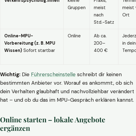
Verkehrspsycholog:innen
kleine
Praxis,
Termin
Gruppen
meist
meist 
nach
Ort
Std.-Satz
Online-MPU-
Online
Ab ca.
Jederz
Vorbereitung (z. B. MPU
200–
in dei
Wissen)
Sofort startbar
400 €
Temp
Wichtig:
Die
Führerscheinstelle
schreibt dir keinen
bestimmten Anbieter vor. Worauf es ankommt:, ob sich
dein Verhalten glaubhaft und nachvollziehbar verändert
hat – und ob du das im MPU-Gespräch erklären kannst.
Online starten – lokale Angebote
ergänzen