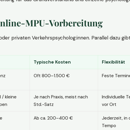
. Online-MPU-Vorbereitung
r privaten Verkehrspsycholog:innen. Parallel dazu gibt es
Typische Kosten
Flexibilität
enz
Oft 800–1.500 €
Feste Termin
l / kleine
Je nach Praxis, meist nach
Individuelle T
pen
Std.-Satz
vor Ort
ne
Ab ca. 200–400 €
Jederzeit, in
Tempo