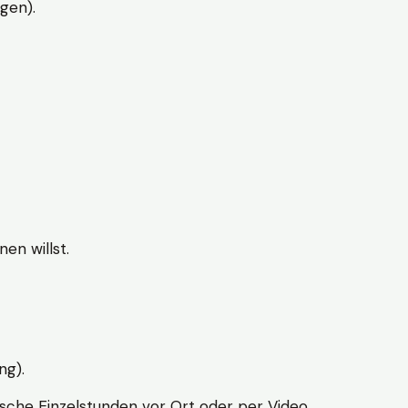
gen).
en willst.
ng).
sche Einzelstunden vor Ort oder per Video.