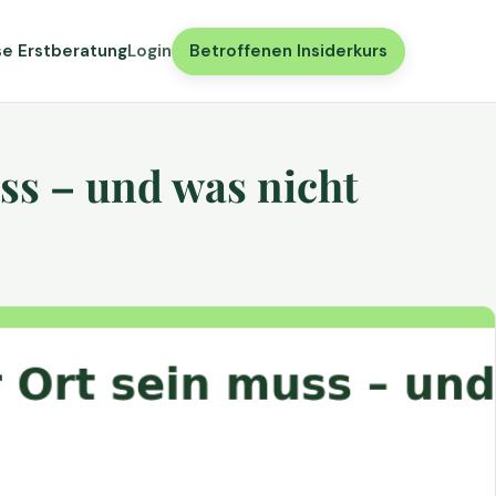
se Erstberatung
Login
Betroffenen Insiderkurs
ss – und was nicht