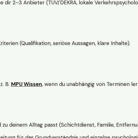
e dir 2–3 Anbieter (TÜV/DEKRA, lokale Verkehrspsycholo
rien (Qualifikation, seriöse Aussagen, klare Inhalte).
z. B.
MPU Wissen
, wenn du unabhängig von Terminen lern
d zu deinem Alltag passt (Schichtdienst, Familie, Entfernu
itung für das Grundverständnis und einzelne psychologi