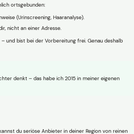
hlich ortsgebunden:
weise (Urinscreening, Haaranalyse).
r, nicht an einer Adresse.
 – und bist bei der Vorbereitung frei. Genau deshalb
achter denkt – das habe ich 2015 in meiner eigenen
n kannst du seriöse Anbieter in deiner Region von reinen