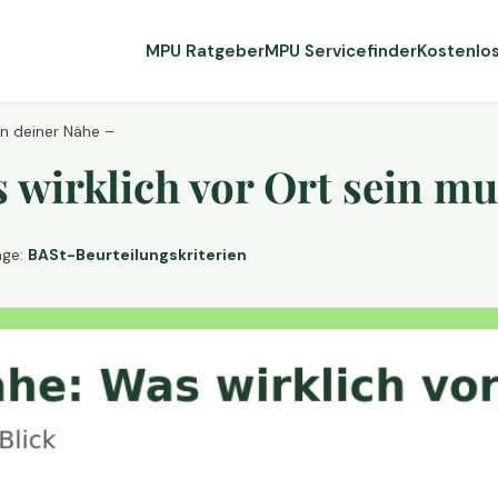
MPU Ratgeber
MPU Servicefinder
Kostenlo
in deiner Nähe –
wirklich vor Ort sein mu
age:
BASt-Beurteilungskriterien