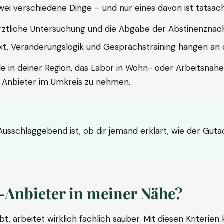
wei verschiedene Dinge – und nur eines davon ist tatsäc
ärztliche Untersuchung und die Abgabe der Abstinenznach
t, Veränderungslogik und Gesprächstraining hängen an di
le in deiner Region, das Labor in Wohn- oder Arbeitsnähe
n Anbieter im Umkreis zu nehmen.
 Ausschlaggebend ist, ob dir jemand erklärt, wie der Gut
-Anbieter in meiner Nähe?
bt, arbeitet wirklich fachlich sauber. Mit diesen Kriterie