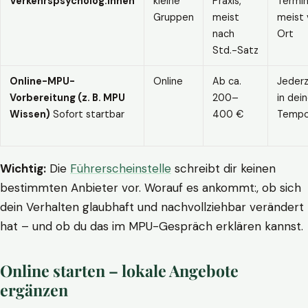
Verkehrspsycholog:innen
kleine
Praxis,
Termin
Gruppen
meist
meist 
nach
Ort
Std.-Satz
Online-MPU-
Online
Ab ca.
Jederz
Vorbereitung (z. B. MPU
200–
in dei
Wissen)
Sofort startbar
400 €
Temp
Wichtig:
Die
Führerscheinstelle
schreibt dir keinen
bestimmten Anbieter vor. Worauf es ankommt:, ob sich
dein Verhalten glaubhaft und nachvollziehbar verändert
hat – und ob du das im MPU-Gespräch erklären kannst.
Online starten – lokale Angebote
ergänzen