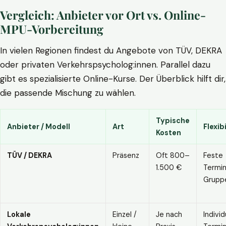
Vergleich: Anbieter vor Ort vs. Online-
MPU-Vorbereitung
In vielen Regionen findest du Angebote von TÜV, DEKRA
oder privaten Verkehrspsycholog:innen. Parallel dazu
gibt es spezialisierte Online-Kurse. Der Überblick hilft dir,
die passende Mischung zu wählen.
Typische
Anbieter / Modell
Art
Flexibi
Kosten
TÜV / DEKRA
Präsenz
Oft 800–
Feste
1.500 €
Termin
Grupp
Lokale
Einzel /
Je nach
Individ