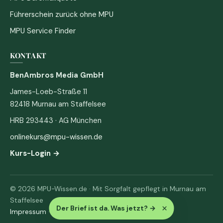
Führerschein zurück ohne MPU
MPU Service Finder
KONTAKT
BenAmbros Media GmbH
James-Loeb-Straße 11
82418 Murnau am Staffelsee
HRB 293443 · AG München
onlinekurs@mpu-wissen.de
Kurs-Login →
© 2026 MPU-Wissen.de · Mit Sorgfalt gepflegt in Murnau am
Staffelsee
×
Der Brief ist da. Was jetzt?
→
Impressum
·
Datenschutz & AGB