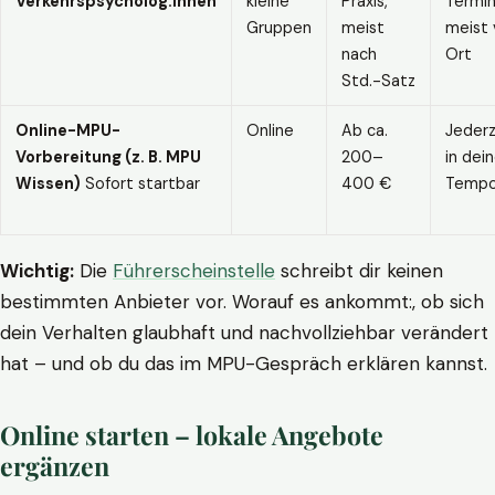
Verkehrspsycholog:innen
kleine
Praxis,
Termin
Gruppen
meist
meist 
nach
Ort
Std.-Satz
Online-MPU-
Online
Ab ca.
Jederz
Vorbereitung (z. B. MPU
200–
in dei
Wissen)
Sofort startbar
400 €
Temp
Wichtig:
Die
Führerscheinstelle
schreibt dir keinen
bestimmten Anbieter vor. Worauf es ankommt:, ob sich
dein Verhalten glaubhaft und nachvollziehbar verändert
hat – und ob du das im MPU-Gespräch erklären kannst.
Online starten – lokale Angebote
ergänzen