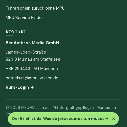
Führerschein zurück ohne MPU
MPU Service Finder
KONTAKT
BenAmbros Media GmbH
James-Loeb-Straße 11
82418 Murnau am Staffelsee
HRB 293443 · AG München
onlinekurs@mpu-wissen.de
Kurs-Login →
© 2026 MPU-Wissen.de · Mit Sorgfalt gepflegt in Murnau am
Staffelsee
×
Der Brief ist da. Was du jetzt zuerst tun musst
→
Impressum
·
Datenschutz & AGB