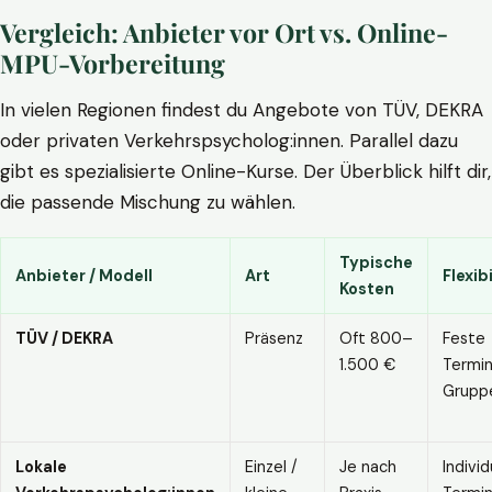
Vergleich: Anbieter vor Ort vs. Online-
MPU-Vorbereitung
In vielen Regionen findest du Angebote von TÜV, DEKRA
oder privaten Verkehrspsycholog:innen. Parallel dazu
gibt es spezialisierte Online-Kurse. Der Überblick hilft dir,
die passende Mischung zu wählen.
Typische
Anbieter / Modell
Art
Flexibi
Kosten
TÜV / DEKRA
Präsenz
Oft 800–
Feste
1.500 €
Termin
Grupp
Lokale
Einzel /
Je nach
Individ