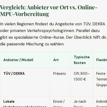
Vergleich: Anbieter vor Ort vs. Online-
MPU-Vorbereitung
In vielen Regionen findest du Angebote von TÜV, DEKRA
oder privaten Verkehrspsycholog:innen. Parallel dazu
gibt es spezialisierte Online-Kurse. Der Überblick hilft dir,
die passende Mischung zu wählen.
Typische
Anbieter / Modell
Art
Flexibi
Kosten
TÜV / DEKRA
Präsenz
Oft 800–
Feste
1.500 €
Termin
Grupp
Lokale
Einzel /
Je nach
Individ