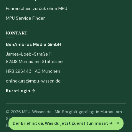
Führerschein zurück ohne MPU
MPU Service Finder
KONTAKT
BenAmbros Media GmbH
James-Loeb-Straße 11
82418 Murnau am Staffelsee
HRB 293443 · AG München
onlinekurs@mpu-wissen.de
Kurs-Login →
© 2026 MPU-Wissen.de · Mit Sorgfalt gepflegt in Murnau am
Staffelsee
×
Der Brief ist da. Was du jetzt zuerst tun musst
→
Impressum
·
Datenschutz & AGB