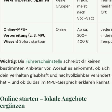
Verkehrspsycholog:innen
kleine
Praxis,
Termin
Gruppen
meist
meist 
nach
Ort
Std.-Satz
Online-MPU-
Online
Ab ca.
Jederz
Vorbereitung (z. B. MPU
200–
in dei
Wissen)
Sofort startbar
400 €
Temp
Wichtig:
Die
Führerscheinstelle
schreibt dir keinen
bestimmten Anbieter vor. Worauf es ankommt:, ob sich
dein Verhalten glaubhaft und nachvollziehbar verändert
hat – und ob du das im MPU-Gespräch erklären kannst.
Online starten – lokale Angebote
ergänzen