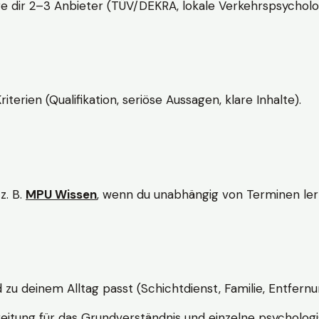
e dir 2–3 Anbieter (TÜV/DEKRA, lokale Verkehrspsycholo
rien (Qualifikation, seriöse Aussagen, klare Inhalte).
z. B.
MPU Wissen
, wenn du unabhängig von Terminen lern
d zu deinem Alltag passt (Schichtdienst, Familie, Entfernu
itung für das Grundverständnis und einzelne psychologi