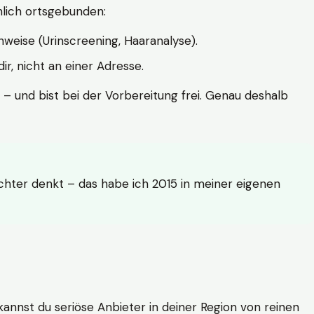
hlich ortsgebunden:
weise (Urinscreening, Haaranalyse).
r, nicht an einer Adresse.
 – und bist bei der Vorbereitung frei. Genau deshalb
achter denkt – das habe ich 2015 in meiner eigenen
n kannst du seriöse Anbieter in deiner Region von reinen