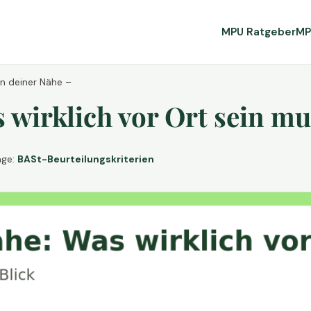
MPU Ratgeber
MP
in deiner Nähe –
wirklich vor Ort sein mu
age:
BASt-Beurteilungskriterien