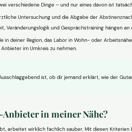
wei verschiedene Dinge – und nur eines davon ist tatsäc
ärztliche Untersuchung und die Abgabe der Abstinenznach
t, Veränderungslogik und Gesprächstraining hängen an di
le in deiner Region, das Labor in Wohn- oder Arbeitsnähe
n Anbieter im Umkreis zu nehmen.
 Ausschlaggebend ist, ob dir jemand erklärt, wie der Gut
-Anbieter in meiner Nähe?
bt, arbeitet wirklich fachlich sauber. Mit diesen Kriterie