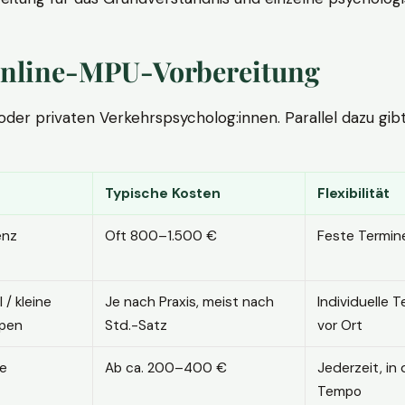
. Online-MPU-Vorbereitung
r privaten Verkehrspsycholog:innen. Parallel dazu gibt es
Typische Kosten
Flexibilität
enz
Oft 800–1.500 €
Feste Termin
l / kleine
Je nach Praxis, meist nach
Individuelle T
pen
Std.-Satz
vor Ort
ne
Ab ca. 200–400 €
Jederzeit, in
Tempo