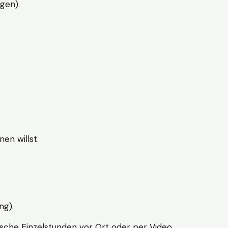
gen).
en willst.
ng).
sche Einzelstunden vor Ort oder per Video.