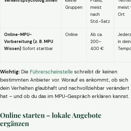
Verkehrspsycholog:innen
kleine
Praxis,
Termin
Gruppen
meist
meist 
nach
Ort
Std.-Satz
Online-MPU-
Online
Ab ca.
Jederz
Vorbereitung (z. B. MPU
200–
in dei
Wissen)
Sofort startbar
400 €
Temp
Wichtig:
Die
Führerscheinstelle
schreibt dir keinen
bestimmten Anbieter vor. Worauf es ankommt:, ob sich
dein Verhalten glaubhaft und nachvollziehbar verändert
hat – und ob du das im MPU-Gespräch erklären kannst.
Online starten – lokale Angebote
ergänzen