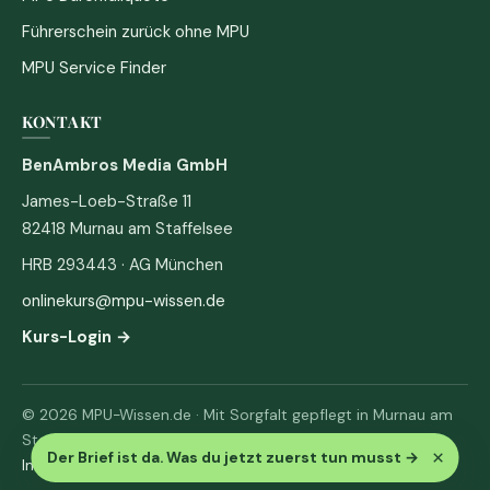
Führerschein zurück ohne MPU
MPU Service Finder
KONTAKT
BenAmbros Media GmbH
James-Loeb-Straße 11
82418 Murnau am Staffelsee
HRB 293443 · AG München
onlinekurs@mpu-wissen.de
Kurs-Login →
© 2026 MPU-Wissen.de · Mit Sorgfalt gepflegt in Murnau am
Staffelsee
×
Der Brief ist da. Was du jetzt zuerst tun musst
→
Impressum
·
Datenschutz & AGB