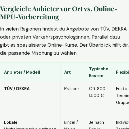
Vergleich: Anbieter vor Ort vs. Online-
MPU-Vorbereitung
In vielen Regionen findest du Angebote von TÜV, DEKRA
oder privaten Verkehrspsycholog:innen. Parallel dazu
gibt es spezialisierte Online-Kurse. Der Überblick hilft dir,
die passende Mischung zu wählen.
Typische
Anbieter / Modell
Art
Flexibi
Kosten
TÜV / DEKRA
Präsenz
Oft 800–
Feste
1.500 €
Termin
Grupp
Lokale
Einzel /
Je nach
Individ