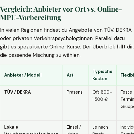
Vergleich: Anbieter vor Ort vs. Online-
MPU-Vorbereitung
In vielen Regionen findest du Angebote von TÜV, DEKRA
oder privaten Verkehrspsycholog:innen. Parallel dazu
gibt es spezialisierte Online-Kurse. Der Überblick hilft dir,
die passende Mischung zu wählen.
Typische
Anbieter / Modell
Art
Flexibi
Kosten
TÜV / DEKRA
Präsenz
Oft 800–
Feste
1.500 €
Termin
Grupp
Lokale
Einzel /
Je nach
Individ