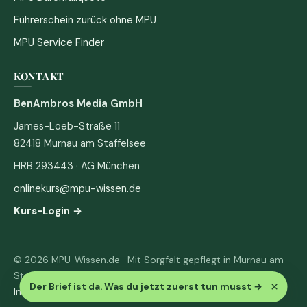
Führerschein zurück ohne MPU
MPU Service Finder
KONTAKT
BenAmbros Media GmbH
James-Loeb-Straße 11
82418 Murnau am Staffelsee
HRB 293443 · AG München
onlinekurs@mpu-wissen.de
Kurs-Login →
© 2026 MPU-Wissen.de · Mit Sorgfalt gepflegt in Murnau am
Staffelsee
×
Der Brief ist da. Was du jetzt zuerst tun musst
→
Impressum
·
Datenschutz & AGB