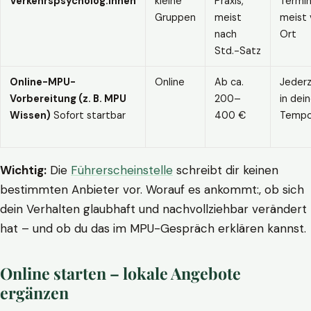
Verkehrspsycholog:innen
kleine
Praxis,
Termin
Gruppen
meist
meist 
nach
Ort
Std.-Satz
Online-MPU-
Online
Ab ca.
Jederz
Vorbereitung (z. B. MPU
200–
in dei
Wissen)
Sofort startbar
400 €
Temp
Wichtig:
Die
Führerscheinstelle
schreibt dir keinen
bestimmten Anbieter vor. Worauf es ankommt:, ob sich
dein Verhalten glaubhaft und nachvollziehbar verändert
hat – und ob du das im MPU-Gespräch erklären kannst.
Online starten – lokale Angebote
ergänzen