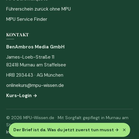
Führerschein zurück ohne MPU
MPU Service Finder
KONTAKT
BenAmbros Media GmbH
James-Loeb-Straße 11
82418 Murnau am Staffelsee
HRB 293443 · AG München
onlinekurs@mpu-wissen.de
Kurs-Login →
© 2026 MPU-Wissen.de · Mit Sorgfalt gepflegt in Murnau am
Staffelsee
×
Der Brief ist da. Was du jetzt zuerst tun musst
→
Impressum
·
Datenschutz & AGB