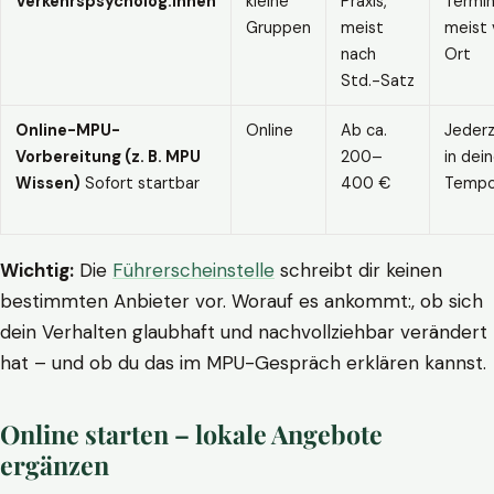
Verkehrspsycholog:innen
kleine
Praxis,
Termin
Gruppen
meist
meist 
nach
Ort
Std.-Satz
Online-MPU-
Online
Ab ca.
Jederz
Vorbereitung (z. B. MPU
200–
in dei
Wissen)
Sofort startbar
400 €
Temp
Wichtig:
Die
Führerscheinstelle
schreibt dir keinen
bestimmten Anbieter vor. Worauf es ankommt:, ob sich
dein Verhalten glaubhaft und nachvollziehbar verändert
hat – und ob du das im MPU-Gespräch erklären kannst.
Online starten – lokale Angebote
ergänzen