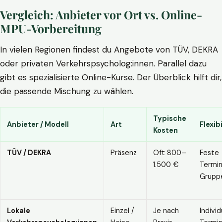
Vergleich: Anbieter vor Ort vs. Online-
MPU-Vorbereitung
In vielen Regionen findest du Angebote von TÜV, DEKRA
oder privaten Verkehrspsycholog:innen. Parallel dazu
gibt es spezialisierte Online-Kurse. Der Überblick hilft dir,
die passende Mischung zu wählen.
Typische
Anbieter / Modell
Art
Flexibi
Kosten
TÜV / DEKRA
Präsenz
Oft 800–
Feste
1.500 €
Termin
Grupp
Lokale
Einzel /
Je nach
Individ