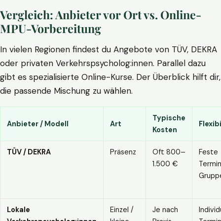
Vergleich: Anbieter vor Ort vs. Online-
MPU-Vorbereitung
In vielen Regionen findest du Angebote von TÜV, DEKRA
oder privaten Verkehrspsycholog:innen. Parallel dazu
gibt es spezialisierte Online-Kurse. Der Überblick hilft dir,
die passende Mischung zu wählen.
Typische
Anbieter / Modell
Art
Flexibi
Kosten
TÜV / DEKRA
Präsenz
Oft 800–
Feste
1.500 €
Termin
Grupp
Lokale
Einzel /
Je nach
Individ