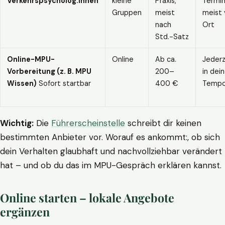
Verkehrspsycholog:innen
kleine
Praxis,
Termin
Gruppen
meist
meist 
nach
Ort
Std.-Satz
Online-MPU-
Online
Ab ca.
Jederz
Vorbereitung (z. B. MPU
200–
in dei
Wissen)
Sofort startbar
400 €
Temp
Wichtig:
Die
Führerscheinstelle
schreibt dir keinen
bestimmten Anbieter vor. Worauf es ankommt:, ob sich
dein Verhalten glaubhaft und nachvollziehbar verändert
hat – und ob du das im MPU-Gespräch erklären kannst.
Online starten – lokale Angebote
ergänzen