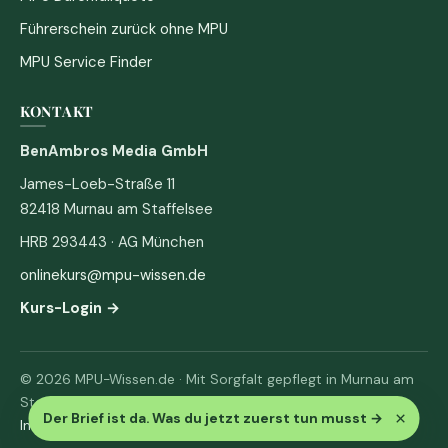
Führerschein zurück ohne MPU
MPU Service Finder
KONTAKT
BenAmbros Media GmbH
James-Loeb-Straße 11
82418 Murnau am Staffelsee
HRB 293443 · AG München
onlinekurs@mpu-wissen.de
Kurs-Login →
© 2026 MPU-Wissen.de · Mit Sorgfalt gepflegt in Murnau am
Staffelsee
×
Der Brief ist da. Was du jetzt zuerst tun musst
→
Impressum
·
Datenschutz & AGB