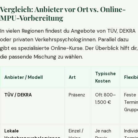
Vergleich: Anbieter vor Ort vs. Online-
MPU-Vorbereitung
In vielen Regionen findest du Angebote von TÜV, DEKRA
oder privaten Verkehrspsycholog:innen. Parallel dazu
gibt es spezialisierte Online-Kurse. Der Überblick hilft dir,
die passende Mischung zu wählen.
Typische
Anbieter / Modell
Art
Flexibi
Kosten
TÜV / DEKRA
Präsenz
Oft 800–
Feste
1.500 €
Termin
Grupp
Lokale
Einzel /
Je nach
Individ