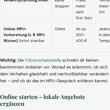
Verkehrspsycholog:innen
kleine
Praxis,
Termin
Gruppen
meist
meist 
nach
Ort
Std.-Satz
Online-MPU-
Online
Ab ca.
Jederz
Vorbereitung (z. B. MPU
200–
in dei
Wissen)
Sofort startbar
400 €
Temp
Wichtig:
Die
Führerscheinstelle
schreibt dir keinen
bestimmten Anbieter vor. Worauf es ankommt:, ob sich
dein Verhalten glaubhaft und nachvollziehbar verändert
hat – und ob du das im MPU-Gespräch erklären kannst.
Online starten – lokale Angebote
ergänzen