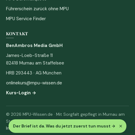
Führerschein zurück ohne MPU
MPU Service Finder
KONTAKT
BenAmbros Media GmbH
James-Loeb-Straße 11
82418 Murnau am Staffelsee
HRB 293443 · AG München
onlinekurs@mpu-wissen.de
Kurs-Login →
© 2026 MPU-Wissen.de · Mit Sorgfalt gepflegt in Murnau am
Staffelsee
×
Der Brief ist da. Was du jetzt zuerst tun musst
→
Impressum
·
Datenschutz & AGB