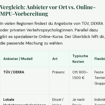
Vergleich: Anbieter vor Ort vs. Online-
MPU-Vorbereitung
In vielen Regionen findest du Angebote von TÜV, DEKRA
oder privaten Verkehrspsycholog:innen. Parallel dazu
gibt es spezialisierte Online-Kurse. Der Überblick hilft dir,
die passende Mischung zu wählen.
Typische
Anbieter / Modell
Art
Flexibi
Kosten
TÜV / DEKRA
Präsenz
Oft 800–
Feste
1.500 €
Termin
Grupp
Lokale
Einzel /
Je nach
Individ