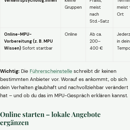
Verkehrspsycholog:innen
kleine
Praxis,
Termin
Gruppen
meist
meist 
nach
Ort
Std.-Satz
Online-MPU-
Online
Ab ca.
Jederz
Vorbereitung (z. B. MPU
200–
in dei
Wissen)
Sofort startbar
400 €
Temp
Wichtig:
Die
Führerscheinstelle
schreibt dir keinen
bestimmten Anbieter vor. Worauf es ankommt:, ob sich
dein Verhalten glaubhaft und nachvollziehbar verändert
hat – und ob du das im MPU-Gespräch erklären kannst.
Online starten – lokale Angebote
ergänzen