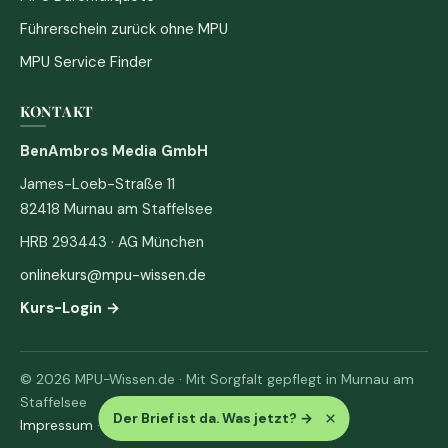
Führerschein zurück ohne MPU
MPU Service Finder
KONTAKT
BenAmbros Media GmbH
James-Loeb-Straße 11
82418 Murnau am Staffelsee
HRB 293443 · AG München
onlinekurs@mpu-wissen.de
Kurs-Login →
© 2026 MPU-Wissen.de · Mit Sorgfalt gepflegt in Murnau am
Staffelsee
×
Der Brief ist da. Was jetzt?
→
Impressum
·
Datenschutz & AGB