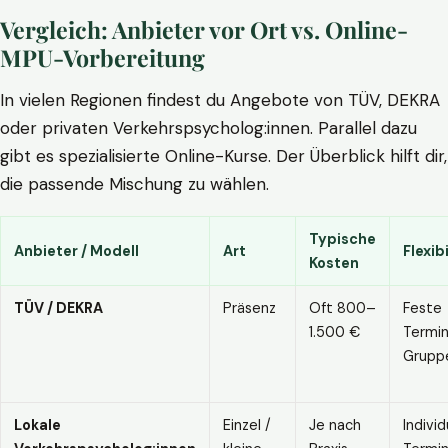
Vergleich: Anbieter vor Ort vs. Online-
MPU-Vorbereitung
In vielen Regionen findest du Angebote von TÜV, DEKRA
oder privaten Verkehrspsycholog:innen. Parallel dazu
gibt es spezialisierte Online-Kurse. Der Überblick hilft dir,
die passende Mischung zu wählen.
Typische
Anbieter / Modell
Art
Flexibi
Kosten
TÜV / DEKRA
Präsenz
Oft 800–
Feste
1.500 €
Termin
Grupp
Lokale
Einzel /
Je nach
Individ