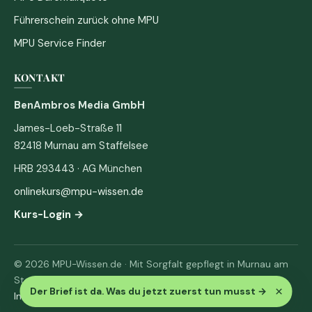
Führerschein zurück ohne MPU
MPU Service Finder
KONTAKT
BenAmbros Media GmbH
James-Loeb-Straße 11
82418 Murnau am Staffelsee
HRB 293443 · AG München
onlinekurs@mpu-wissen.de
Kurs-Login →
© 2026 MPU-Wissen.de · Mit Sorgfalt gepflegt in Murnau am
Staffelsee
×
Der Brief ist da. Was du jetzt zuerst tun musst
→
Impressum
·
Datenschutz & AGB