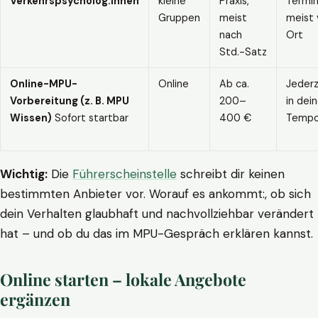
Verkehrspsycholog:innen
kleine
Praxis,
Termin
Gruppen
meist
meist 
nach
Ort
Std.-Satz
Online-MPU-
Online
Ab ca.
Jederz
Vorbereitung (z. B. MPU
200–
in dei
Wissen)
Sofort startbar
400 €
Temp
Wichtig:
Die
Führerscheinstelle
schreibt dir keinen
bestimmten Anbieter vor. Worauf es ankommt:, ob sich
dein Verhalten glaubhaft und nachvollziehbar verändert
hat – und ob du das im MPU-Gespräch erklären kannst.
Online starten – lokale Angebote
ergänzen