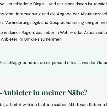
wei verschiedene Dinge – und nur eines davon ist tatsäc
ärztliche Untersuchung und die Abgabe der Abstinenznach
t, Veränderungslogik und Gesprächstraining hängen an di
le in deiner Region, das Labor in Wohn- oder Arbeitsnähe
n Anbieter im Umkreis zu nehmen.
 Ausschlaggebend ist, ob dir jemand erklärt, wie der Gut
-Anbieter in meiner Nähe?
bt, arbeitet wirklich fachlich sauber. Mit diesen Kriterie