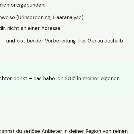
hlich ortsgebunden:
weise (Urinscreening, Haaranalyse).
r, nicht an einer Adresse.
 – und bist bei der Vorbereitung frei. Genau deshalb
achter denkt – das habe ich 2015 in meiner eigenen
n kannst du seriöse Anbieter in deiner Region von reinen