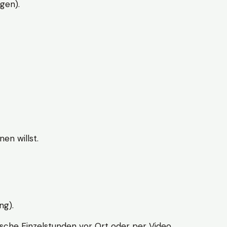
gen).
en willst.
ng).
sche Einzelstunden vor Ort oder per Video.