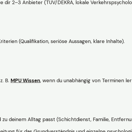
e dir 2–3 Anbieter (TÜV/DEKRA, lokale Verkehrspsycholo
rien (Qualifikation, seriöse Aussagen, klare Inhalte).
z. B.
MPU Wissen
, wenn du unabhängig von Terminen lern
d zu deinem Alltag passt (Schichtdienst, Familie, Entfernu
itung für das Grundverständnis und einzelne psychologi