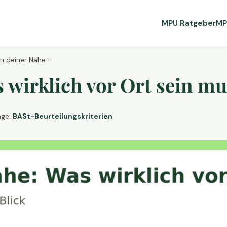
MPU Ratgeber
MP
in deiner Nähe –
wirklich vor Ort sein mu
age:
BASt-Beurteilungskriterien