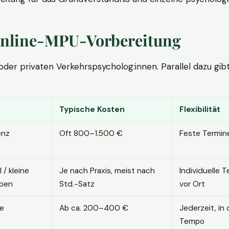
. Online-MPU-Vorbereitung
r privaten Verkehrspsycholog:innen. Parallel dazu gibt es
Typische Kosten
Flexibilität
enz
Oft 800–1.500 €
Feste Termin
l / kleine
Je nach Praxis, meist nach
Individuelle T
pen
Std.-Satz
vor Ort
ne
Ab ca. 200–400 €
Jederzeit, in
Tempo