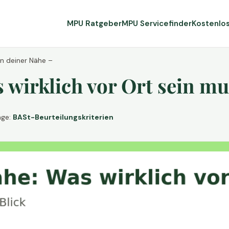
MPU Ratgeber
MPU Servicefinder
Kostenlo
in deiner Nähe –
wirklich vor Ort sein mu
age:
BASt-Beurteilungskriterien