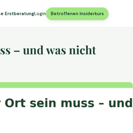
se Erstberatung
Login
Betroffenen Insiderkurs
ss – und was nicht