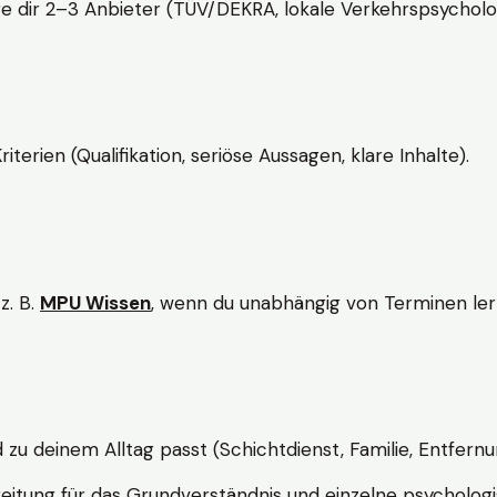
e dir 2–3 Anbieter (TÜV/DEKRA, lokale Verkehrspsycholo
rien (Qualifikation, seriöse Aussagen, klare Inhalte).
z. B.
MPU Wissen
, wenn du unabhängig von Terminen lern
d zu deinem Alltag passt (Schichtdienst, Familie, Entfernu
itung für das Grundverständnis und einzelne psychologi