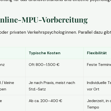
. Online-MPU-Vorbereitung
r privaten Verkehrspsycholog:innen. Parallel dazu gibt es
Typische Kosten
Flexibilität
enz
Oft 800–1.500 €
Feste Termin
l / kleine
Je nach Praxis, meist nach
Individuelle T
pen
Std.-Satz
vor Ort
ne
Ab ca. 200–400 €
Jederzeit, in
Tempo