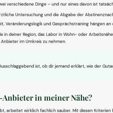
wei verschiedene Dinge – und nur eines davon ist tatsäc
ärztliche Untersuchung und die Abgabe der Abstinenznach
t, Veränderungslogik und Gesprächstraining hängen an di
le in deiner Region, das Labor in Wohn- oder Arbeitsnähe
n Anbieter im Umkreis zu nehmen.
 Ausschlaggebend ist, ob dir jemand erklärt, wie der Gut
-Anbieter in meiner Nähe?
bt, arbeitet wirklich fachlich sauber. Mit diesen Kriterie