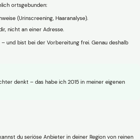
hlich ortsgebunden:
weise (Urinscreening, Haaranalyse).
r, nicht an einer Adresse.
 – und bist bei der Vorbereitung frei. Genau deshalb
achter denkt – das habe ich 2015 in meiner eigenen
n kannst du seriöse Anbieter in deiner Region von reinen