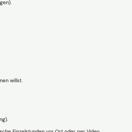
gen).
en willst.
ng).
sche Einzelstunden vor Ort oder per Video.