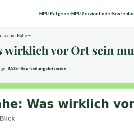
MPU Ratgeber
MPU Servicefinder
Kostenlo
in deiner Nähe –
wirklich vor Ort sein mu
age:
BASt-Beurteilungskriterien