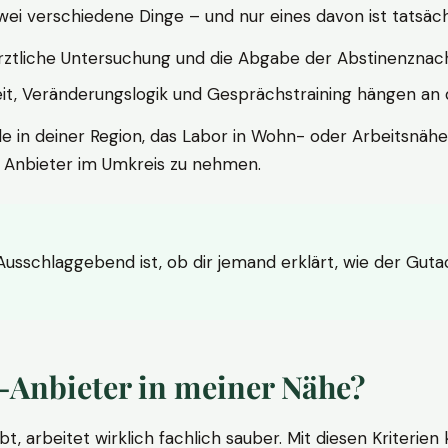
wei verschiedene Dinge – und nur eines davon ist tatsäc
ärztliche Untersuchung und die Abgabe der Abstinenznach
t, Veränderungslogik und Gesprächstraining hängen an di
le in deiner Region, das Labor in Wohn- oder Arbeitsnähe
n Anbieter im Umkreis zu nehmen.
 Ausschlaggebend ist, ob dir jemand erklärt, wie der Gut
-Anbieter in meiner Nähe?
bt, arbeitet wirklich fachlich sauber. Mit diesen Kriterie