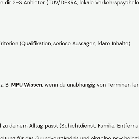
e dir 2–3 Anbieter (TÜV/DEKRA, lokale Verkehrspsycholo
rien (Qualifikation, seriöse Aussagen, klare Inhalte).
z. B.
MPU Wissen
, wenn du unabhängig von Terminen lern
d zu deinem Alltag passt (Schichtdienst, Familie, Entfernu
itung für das Grundverständnis und einzelne psychologi