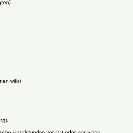
gen).
en willst.
ng).
sche Einzelstunden vor Ort oder per Video.