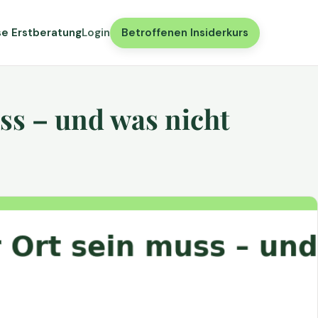
se Erstberatung
Login
Betroffenen Insiderkurs
ss – und was nicht