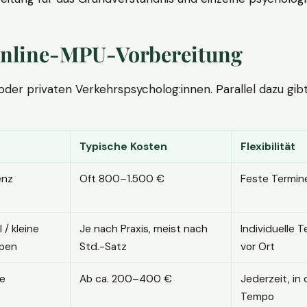
. Online-MPU-Vorbereitung
r privaten Verkehrspsycholog:innen. Parallel dazu gibt es
Typische Kosten
Flexibilität
enz
Oft 800–1.500 €
Feste Termin
l / kleine
Je nach Praxis, meist nach
Individuelle T
pen
Std.-Satz
vor Ort
ne
Ab ca. 200–400 €
Jederzeit, in
Tempo