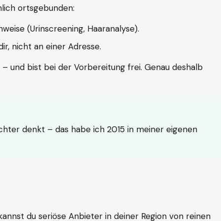
hlich ortsgebunden:
weise (Urinscreening, Haaranalyse).
r, nicht an einer Adresse.
 – und bist bei der Vorbereitung frei. Genau deshalb
achter denkt – das habe ich 2015 in meiner eigenen
n kannst du seriöse Anbieter in deiner Region von reinen