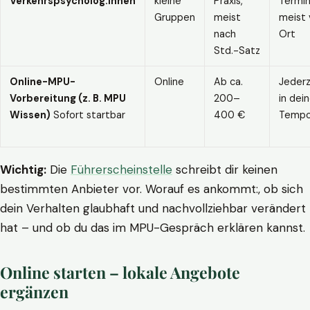
Verkehrspsycholog:innen
kleine
Praxis,
Termin
Gruppen
meist
meist 
nach
Ort
Std.-Satz
Online-MPU-
Online
Ab ca.
Jederz
Vorbereitung (z. B. MPU
200–
in dei
Wissen)
Sofort startbar
400 €
Temp
Wichtig:
Die
Führerscheinstelle
schreibt dir keinen
bestimmten Anbieter vor. Worauf es ankommt:, ob sich
dein Verhalten glaubhaft und nachvollziehbar verändert
hat – und ob du das im MPU-Gespräch erklären kannst.
Online starten – lokale Angebote
ergänzen