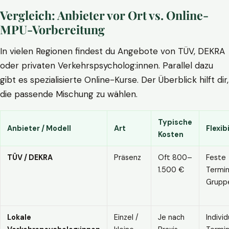
Vergleich: Anbieter vor Ort vs. Online-
MPU-Vorbereitung
In vielen Regionen findest du Angebote von TÜV, DEKRA
oder privaten Verkehrspsycholog:innen. Parallel dazu
gibt es spezialisierte Online-Kurse. Der Überblick hilft dir,
die passende Mischung zu wählen.
Typische
Anbieter / Modell
Art
Flexibi
Kosten
TÜV / DEKRA
Präsenz
Oft 800–
Feste
1.500 €
Termin
Grupp
Lokale
Einzel /
Je nach
Individ