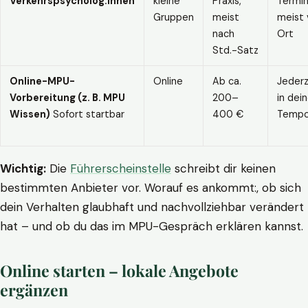
Verkehrspsycholog:innen
kleine
Praxis,
Termin
Gruppen
meist
meist 
nach
Ort
Std.-Satz
Online-MPU-
Online
Ab ca.
Jederz
Vorbereitung (z. B. MPU
200–
in dei
Wissen)
Sofort startbar
400 €
Temp
Wichtig:
Die
Führerscheinstelle
schreibt dir keinen
bestimmten Anbieter vor. Worauf es ankommt:, ob sich
dein Verhalten glaubhaft und nachvollziehbar verändert
hat – und ob du das im MPU-Gespräch erklären kannst.
Online starten – lokale Angebote
ergänzen