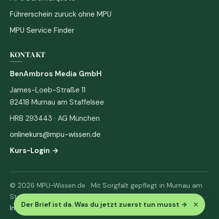
Führerschein zurück ohne MPU
MPU Service Finder
KONTAKT
BenAmbros Media GmbH
James-Loeb-Straße 11
82418 Murnau am Staffelsee
HRB 293443 · AG München
onlinekurs@mpu-wissen.de
Kurs-Login →
© 2026 MPU-Wissen.de · Mit Sorgfalt gepflegt in Murnau am
Staffelsee
×
Der Brief ist da. Was du jetzt zuerst tun musst
→
Impressum
·
Datenschutz & AGB