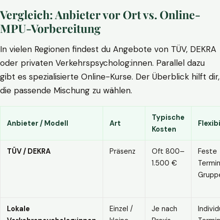
Vergleich: Anbieter vor Ort vs. Online-
MPU-Vorbereitung
In vielen Regionen findest du Angebote von TÜV, DEKRA
oder privaten Verkehrspsycholog:innen. Parallel dazu
gibt es spezialisierte Online-Kurse. Der Überblick hilft dir,
die passende Mischung zu wählen.
Typische
Anbieter / Modell
Art
Flexibi
Kosten
TÜV / DEKRA
Präsenz
Oft 800–
Feste
1.500 €
Termin
Grupp
Lokale
Einzel /
Je nach
Individ