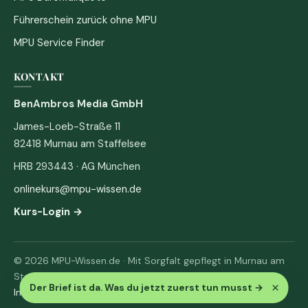
Führerschein zurück ohne MPU
MPU Service Finder
KONTAKT
BenAmbros Media GmbH
James-Loeb-Straße 11
82418 Murnau am Staffelsee
HRB 293443 · AG München
onlinekurs@mpu-wissen.de
Kurs-Login →
© 2026 MPU-Wissen.de · Mit Sorgfalt gepflegt in Murnau am
Staffelsee
×
Der Brief ist da. Was du jetzt zuerst tun musst
→
Impressum
·
Datenschutz & AGB