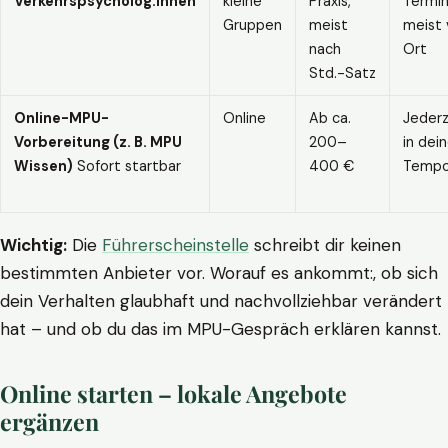
Verkehrspsycholog:innen
kleine
Praxis,
Termin
Gruppen
meist
meist 
nach
Ort
Std.-Satz
Online-MPU-
Online
Ab ca.
Jederz
Vorbereitung (z. B. MPU
200–
in dei
Wissen)
Sofort startbar
400 €
Temp
Wichtig:
Die
Führerscheinstelle
schreibt dir keinen
bestimmten Anbieter vor. Worauf es ankommt:, ob sich
dein Verhalten glaubhaft und nachvollziehbar verändert
hat – und ob du das im MPU-Gespräch erklären kannst.
Online starten – lokale Angebote
ergänzen