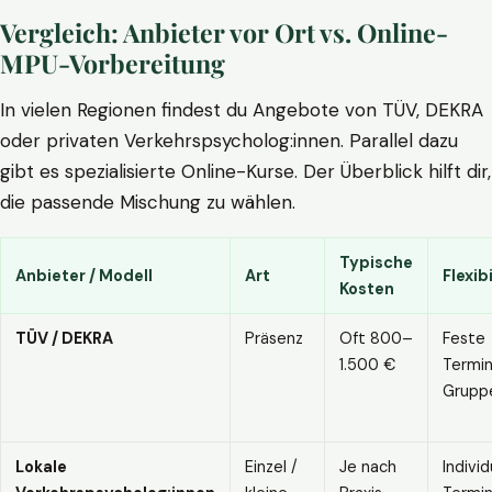
Vergleich: Anbieter vor Ort vs. Online-
MPU-Vorbereitung
In vielen Regionen findest du Angebote von TÜV, DEKRA
oder privaten Verkehrspsycholog:innen. Parallel dazu
gibt es spezialisierte Online-Kurse. Der Überblick hilft dir,
die passende Mischung zu wählen.
Typische
Anbieter / Modell
Art
Flexibi
Kosten
TÜV / DEKRA
Präsenz
Oft 800–
Feste
1.500 €
Termin
Grupp
Lokale
Einzel /
Je nach
Individ