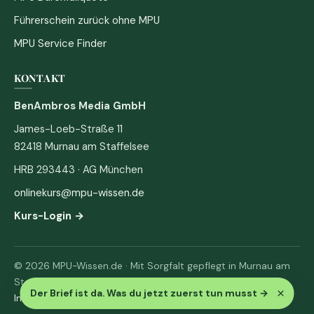
Führerschein zurück ohne MPU
MPU Service Finder
KONTAKT
BenAmbros Media GmbH
James-Loeb-Straße 11
82418 Murnau am Staffelsee
HRB 293443 · AG München
onlinekurs@mpu-wissen.de
Kurs-Login →
© 2026 MPU-Wissen.de · Mit Sorgfalt gepflegt in Murnau am
Staffelsee
×
Der Brief ist da. Was du jetzt zuerst tun musst
→
Impressum
·
Datenschutz & AGB