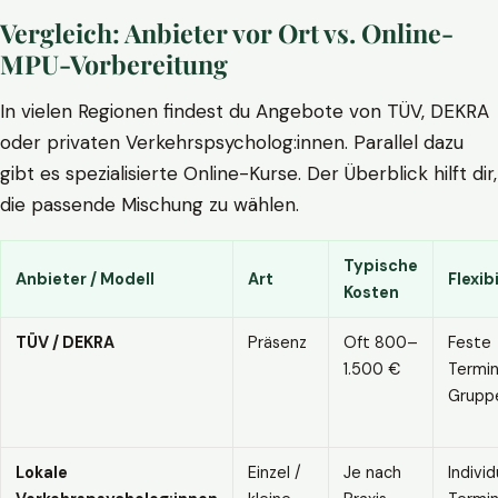
Vergleich: Anbieter vor Ort vs. Online-
MPU-Vorbereitung
In vielen Regionen findest du Angebote von TÜV, DEKRA
oder privaten Verkehrspsycholog:innen. Parallel dazu
gibt es spezialisierte Online-Kurse. Der Überblick hilft dir,
die passende Mischung zu wählen.
Typische
Anbieter / Modell
Art
Flexibi
Kosten
TÜV / DEKRA
Präsenz
Oft 800–
Feste
1.500 €
Termin
Grupp
Lokale
Einzel /
Je nach
Individ