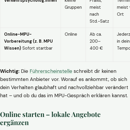
Verkehrspsycholog:innen
kleine
Praxis,
Termin
Gruppen
meist
meist 
nach
Ort
Std.-Satz
Online-MPU-
Online
Ab ca.
Jederz
Vorbereitung (z. B. MPU
200–
in dei
Wissen)
Sofort startbar
400 €
Temp
Wichtig:
Die
Führerscheinstelle
schreibt dir keinen
bestimmten Anbieter vor. Worauf es ankommt:, ob sich
dein Verhalten glaubhaft und nachvollziehbar verändert
hat – und ob du das im MPU-Gespräch erklären kannst.
Online starten – lokale Angebote
ergänzen