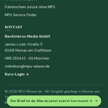
Führerschein zurück ohne MPU
MPU Service Finder
KONTAKT
BenAmbros Media GmbH
James-Loeb-Straße 11
82418 Murnau am Staffelsee
HRB 293443 · AG München
onlinekurs@mpu-wissen.de
Kurs-Login →
© 2026 MPU-Wissen.de · Mit Sorgfalt gepflegt in Murnau am
Staffelsee
×
Der Brief ist da. Was du jetzt zuerst tun musst
→
Impressum
·
Datenschutz & AGB