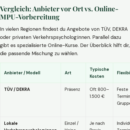
Vergleich: Anbieter vor Ort vs. Online-
MPU-Vorbereitung
In vielen Regionen findest du Angebote von TÜV, DEKRA
oder privaten Verkehrspsycholog:innen. Parallel dazu
gibt es spezialisierte Online-Kurse. Der Überblick hilft dir,
die passende Mischung zu wählen.
Typische
Anbieter / Modell
Art
Flexibi
Kosten
TÜV / DEKRA
Präsenz
Oft 800–
Feste
1.500 €
Termin
Grupp
Lokale
Einzel /
Je nach
Individ