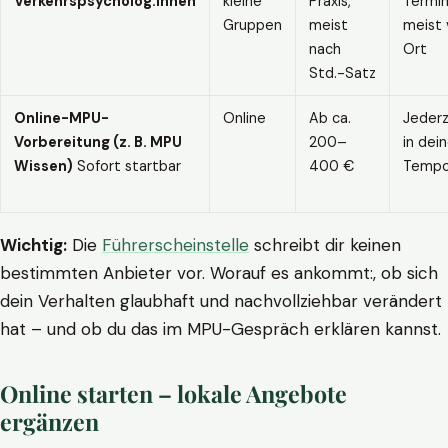
Verkehrspsycholog:innen
kleine
Praxis,
Termin
Gruppen
meist
meist 
nach
Ort
Std.-Satz
Online-MPU-
Online
Ab ca.
Jederz
Vorbereitung (z. B. MPU
200–
in dei
Wissen)
Sofort startbar
400 €
Temp
Wichtig:
Die
Führerscheinstelle
schreibt dir keinen
bestimmten Anbieter vor. Worauf es ankommt:, ob sich
dein Verhalten glaubhaft und nachvollziehbar verändert
hat – und ob du das im MPU-Gespräch erklären kannst.
Online starten – lokale Angebote
ergänzen