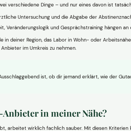
wei verschiedene Dinge – und nur eines davon ist tatsäc
ärztliche Untersuchung und die Abgabe der Abstinenznach
t, Veränderungslogik und Gesprächstraining hängen an di
le in deiner Region, das Labor in Wohn- oder Arbeitsnähe
n Anbieter im Umkreis zu nehmen.
 Ausschlaggebend ist, ob dir jemand erklärt, wie der Gut
-Anbieter in meiner Nähe?
bt, arbeitet wirklich fachlich sauber. Mit diesen Kriterie