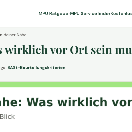
MPU Ratgeber
MPU Servicefinder
Kostenlo
in deiner Nähe –
wirklich vor Ort sein mu
age:
BASt-Beurteilungskriterien