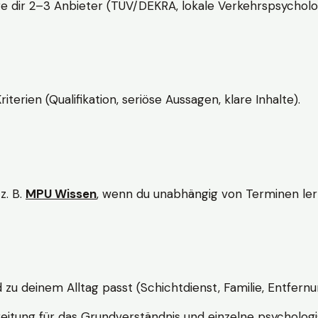
e dir 2–3 Anbieter (TÜV/DEKRA, lokale Verkehrspsycholo
rien (Qualifikation, seriöse Aussagen, klare Inhalte).
z. B.
MPU Wissen
, wenn du unabhängig von Terminen lern
d zu deinem Alltag passt (Schichtdienst, Familie, Entfernu
itung für das Grundverständnis und einzelne psychologi