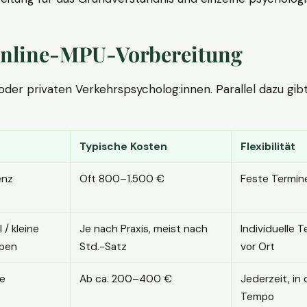
. Online-MPU-Vorbereitung
r privaten Verkehrspsycholog:innen. Parallel dazu gibt es
Typische Kosten
Flexibilität
enz
Oft 800–1.500 €
Feste Termin
l / kleine
Je nach Praxis, meist nach
Individuelle T
pen
Std.-Satz
vor Ort
ne
Ab ca. 200–400 €
Jederzeit, in
Tempo