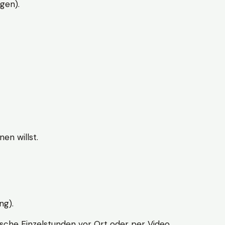
gen).
en willst.
ng).
sche Einzelstunden vor Ort oder per Video.