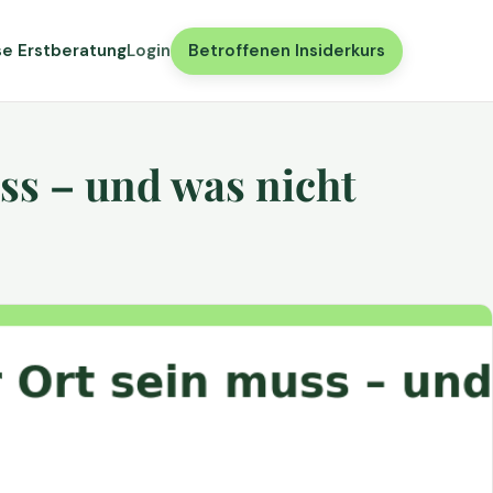
se Erstberatung
Login
Betroffenen Insiderkurs
ss – und was nicht