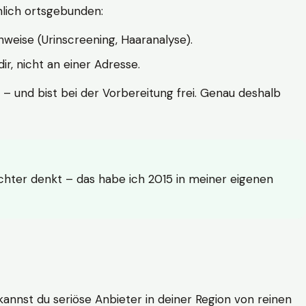
hlich ortsgebunden:
weise (Urinscreening, Haaranalyse).
r, nicht an einer Adresse.
 – und bist bei der Vorbereitung frei. Genau deshalb
achter denkt – das habe ich 2015 in meiner eigenen
n kannst du seriöse Anbieter in deiner Region von reinen