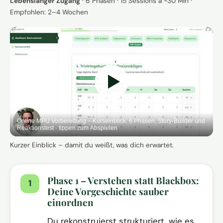
Lebenslanger Zugang
· 6 Phasen · 15 Sessions à ~30 Min ·
Empfohlen: 2–4 Wochen
Online MPU Vorbereitung – Kurseinblick: 6 Phasen, Story-Builder und
Reaktionstest · tippen zum Abspielen
Kurzer Einblick – damit du weißt, was dich erwartet.
Phase 1 – Verstehen statt Blackbox:
Deine Vorgeschichte sauber
einordnen
Du rekonstruierst strukturiert, wie es